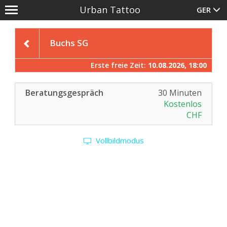
Urban Tattoo
GER
Anmelden
;
Füllen Sie bitte die folgenden Felder
Buchs SG
aus, um sich anzumelden.
Registrieren Sie sich
, falls Sie noch
Erste freie Zeit:
10.08.2026, 18:00
keinen Benutzer-Account haben.
E-Mail-Adresse
Beratungsgespräch
30 Minuten
Kostenlos
CHF
Passwort
Vollbildmodus
Angemeldet bleiben
Anmelden
Passwort vergessen?